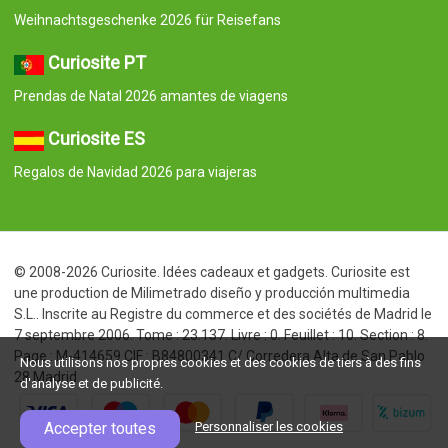
Weihnachtsgeschenke 2026 für Reisefans
Curiosite PT
Prendas de Natal 2026 amantes de viagens
Curiosite ES
Regalos de Navidad 2026 para viajeras
© 2008-2026 Curiosite. Idées cadeaux et gadgets. Curiosite est
une production de Milimetrado diseño y producción multimedia
S.L.. Inscrite au Registre du commerce et des sociétés de Madrid le
7 septembre 2006. Tome : 23.137. Livre : 0. Feuillet : 10. Section : 8.
Page : M-414659 CIF : B84800341 C/ Corredera Alta de San Pablo
Nous utilisons nos propres cookies et des cookies de tiers à des fins
28 Madrid
d'analyse et de publicité.
Accepter toutes
Personnaliser les cookies