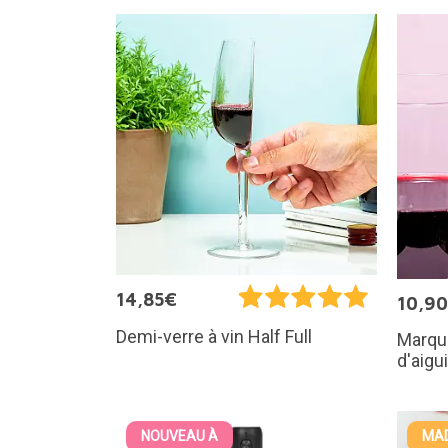
14,85€
10,9
Demi-verre à vin Half Full
Marqu
d'aigu
NOUVEAU À
MAD