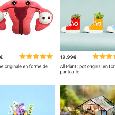
5€
19,99€
e originale en forme de
All Plant : pot original en f
s
pantoufle