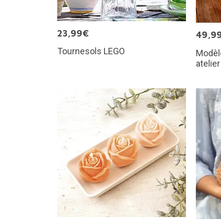
23,99€
49,9
Tournesols LEGO
Modèl
atelie