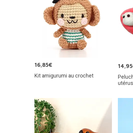
16,85€
14,9
Kit amigurumi au crochet
Peluch
utéru