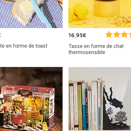
€
16,95€
te en forme de toast
Tasse en forme de chat
thermosensible