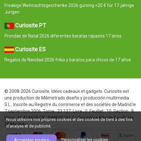
Freakige Weihnachtsgeschenke 2026 günstig <20 € für 17-jährige
Jungen
Curiosite PT
Prendas de Natal 2026 diferentes baratas rapazes 17 anos
Curiosite ES
Regalos de Navidad 2026 frikis y baratos para chicos de 17 años
© 2008-2026 Curiosite. Idées cadeaux et gadgets. Curiosite est
une production de Milimetrado diseño y producción multimedia
S.L.. Inscrite au Registre du commerce et des sociétés de Madrid le
7 septembre 2006. Tome : 23.137. Livre : 0. Feuillet : 10. Section : 8.
Page : M-414659 CIF : B84800341 C/ Corredera Alta de San Pablo
Nous utilisons nos propres cookies et des cookies de tiers à des fins
28 Madrid
d'analyse et de publicité.
Accepter toutes
Personnaliser les cookies