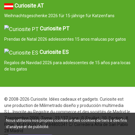
Curiosite AT
Weihnachtsgeschenke 2026 für 15-jährige für Katzenfans
Curiosite PT
Prendas de Natal 2026 adolescentes 15 anos malucas por gatos
Curiosite ES
Regalos de Navidad 2026 para adolescentes de 15 años para locas
de los gatos
© 2008-2026 Curiosite. Idées cadeaux et gadgets. Curiosite est
une production de Milimetrado diseño y producción multimedia
S.L.. Inscrite au Registre du commerce et des sociétés de Madrid le
7 septembre 2006. Tome : 23.137. Livre : 0. Feuillet : 10. Section : 8.
Nous utilisons nos propres cookies et des cookies de tiers à des fins
Page : M-414659 CIF : B84800341 C/ Corredera Alta de San Pablo
d'analyse et de publicité.
28 Madrid