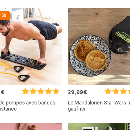
 50
9€
29,99€
 de pompes avec bandes
Le Mandalorien Star Wars 
istance
gaufrier