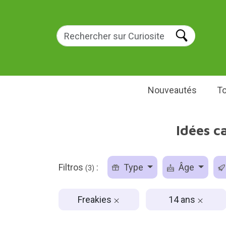
Nouveautés
To
Idées c
Filtros
:
Type
Âge
(3)
Freakies
14 ans