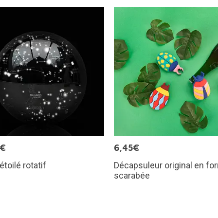
9€
6,45€
étoilé rotatif
Décapsuleur original en fo
scarabée