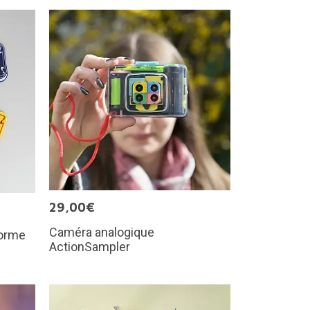
29,00€
Caméra analogique
forme
ActionSampler