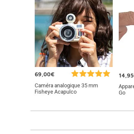
69,00€
14,9
Caméra analogique 35 mm
Appare
Fisheye Acapulco
Go