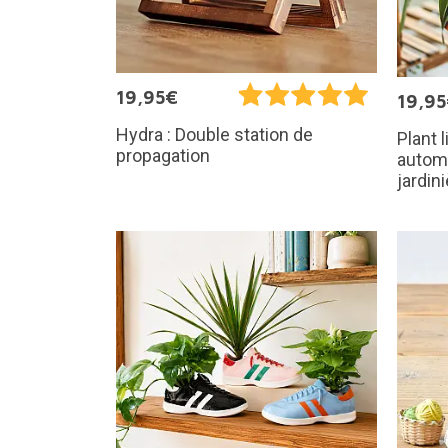
19,95€
19,9
Hydra : Double station de
Plant l
propagation
automa
jardin