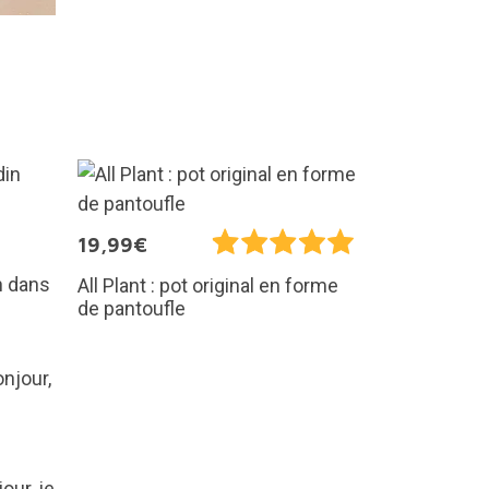
19,99€
in dans
All Plant : pot original en forme
de pantoufle
our, je