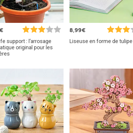
5€
8,99€
ife support : l’arrosage
Liseuse en forme de tulipe
tique original pour les
ières