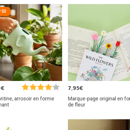
 50
9€
7,95€
Marque-page original en f
ntine, arrosoir en forme
de fleur
hant