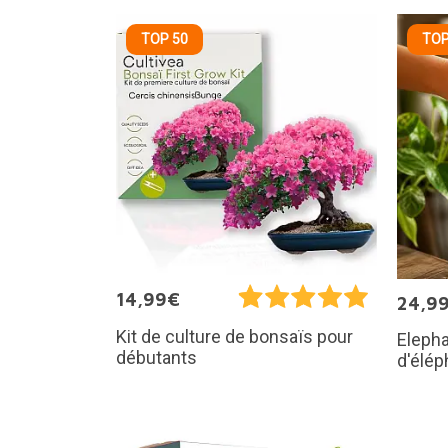
TOP 50
TOP
14,99€
24,9
Kit de culture de bonsaïs pour
Elepha
débutants
d'élép