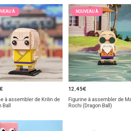
VEAU À
NOUVEAU À
€
12,45€
ne à assembler de Krilin de
Figurine à assembler de M
 Ball
Rochi (Dragon Ball)