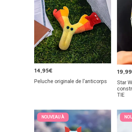
14,95€
19,9
Peluche originale de l'anticorps
Star W
constr
TIE
NOUVEAU À
NOU