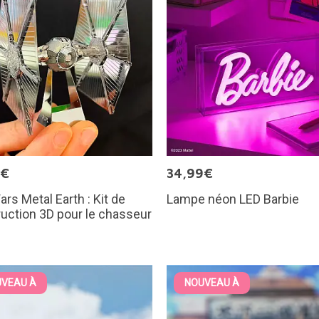
9€
34,99€
ars Metal Earth : Kit de
Lampe néon LED Barbie
uction 3D pour le chasseur
VEAU À
NOUVEAU À