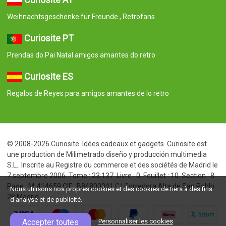
Weihnachtsgeschenke für Freunde , Retrofans
Curiosite PT
Prendas do Pai Natal amigos amantes do retro
Curiosite ES
Regalos de Reyes para amigos amantes de lo retro
© 2008-2026 Curiosite. Idées cadeaux et gadgets. Curiosite est
une production de Milimetrado diseño y producción multimedia
S.L.. Inscrite au Registre du commerce et des sociétés de Madrid le
7 septembre 2006. Tome : 23.137. Livre : 0. Feuillet : 10. Section : 8.
Page : M-414659 CIF : B84800341 C/ Corredera Alta de San Pablo
Nous utilisons nos propres cookies et des cookies de tiers à des fins
28 Madrid
d'analyse et de publicité.
Accepter toutes
Personnaliser les cookies