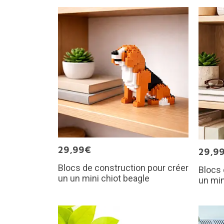
29,99€
29,9
Blocs de construction pour créer
Blocs 
un un mini chiot beagle
un min