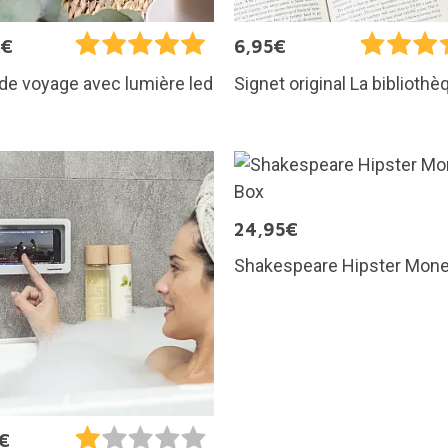
0€
6,95€
 de voyage avec lumière led
Signet original La bibliothè
24,95€
Shakespeare Hipster Mon
€