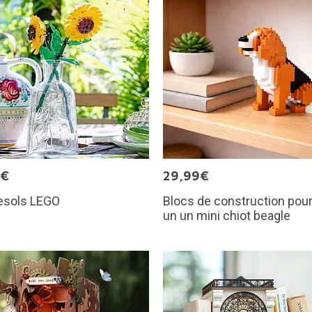
9€
29,99€
esols LEGO
Blocs de construction pour
un un mini chiot beagle