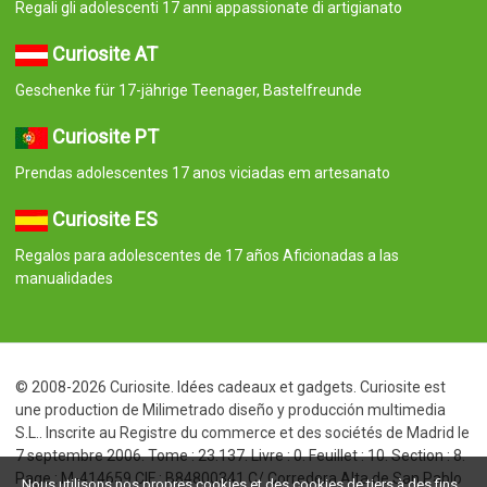
Regali gli adolescenti 17 anni appassionate di artigianato
Curiosite AT
Geschenke für 17-jährige Teenager, Bastelfreunde
Curiosite PT
Prendas adolescentes 17 anos viciadas em artesanato
Curiosite ES
Regalos para adolescentes de 17 años Aficionadas a las
manualidades
© 2008-2026 Curiosite. Idées cadeaux et gadgets. Curiosite est
une production de Milimetrado diseño y producción multimedia
S.L.. Inscrite au Registre du commerce et des sociétés de Madrid le
7 septembre 2006. Tome : 23.137. Livre : 0. Feuillet : 10. Section : 8.
Page : M-414659 CIF : B84800341 C/ Corredera Alta de San Pablo
Nous utilisons nos propres cookies et des cookies de tiers à des fins