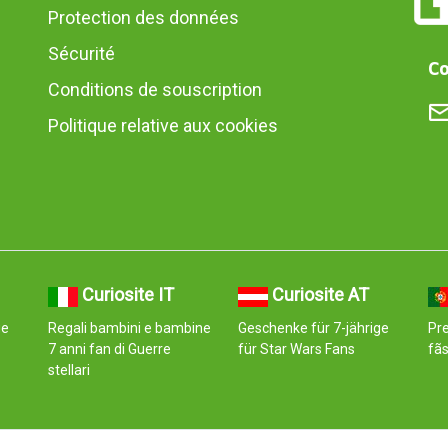
Protection des données
Sécurité
Co
Conditions de souscription
Politique relative aux cookies
Curiosite IT
Curiosite AT
ge
Regali bambini e bambine
Geschenke für 7-jährige
Pre
7 anni fan di Guerre
für Star Wars Fans
fãs
stellari