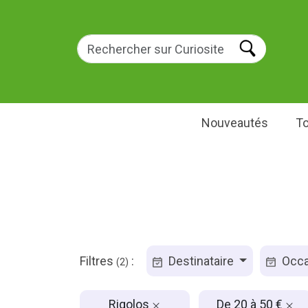
Nouveautés
To
Filtres
:
Destinataire
Occa
(2)
Rigolos
De 20 à 50 €