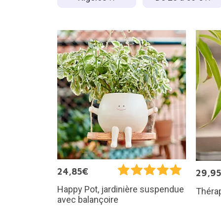
24,85€
29,9
Happy Pot, jardinière suspendue
Théra
avec balançoire