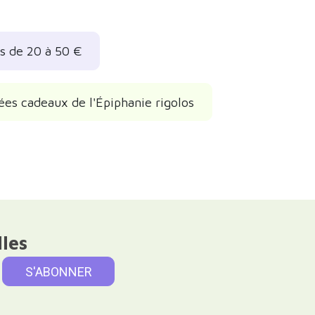
os de 20 à 50 €
ées cadeaux de l'Épiphanie rigolos
lles