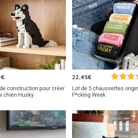
9€
22,45€
de construction pour créer
Lot de 5 chaussettes origi
i chien Husky
F*cking Week