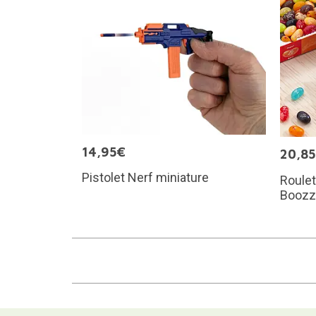
14,95€
20,8
Pistolet Nerf miniature
Roulet
Boozz