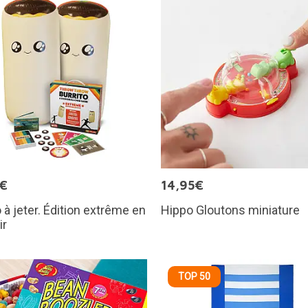
9€
14,95€
o à jeter. Édition extrême en
Hippo Gloutons miniature
ir
TOP 50