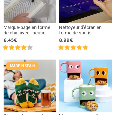
Marque-page en forme
Nettoyeur d'écran en
de chat avec liseuse
forme de souris
6,45€
8,99€
MADE IN SPAIN