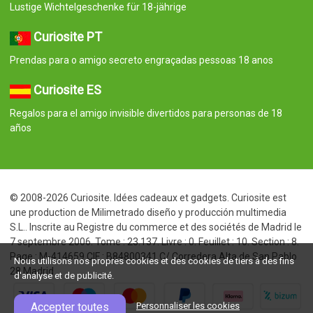
Lustige Wichtelgeschenke für 18-jährige
Curiosite PT
Prendas para o amigo secreto engraçadas pessoas 18 anos
Curiosite ES
Regalos para el amigo invisible divertidos para personas de 18
años
© 2008-2026 Curiosite. Idées cadeaux et gadgets. Curiosite est
une production de Milimetrado diseño y producción multimedia
S.L.. Inscrite au Registre du commerce et des sociétés de Madrid le
7 septembre 2006. Tome : 23.137. Livre : 0. Feuillet : 10. Section : 8.
Page : M-414659 CIF : B84800341 C/ Corredera Alta de San Pablo
Nous utilisons nos propres cookies et des cookies de tiers à des fins
28 Madrid
d'analyse et de publicité.
Accepter toutes
Personnaliser les cookies