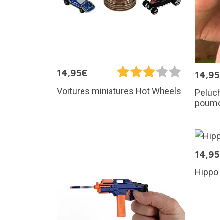
14,95€
14,9
Voitures miniatures Hot Wheels
Peluch
poum
14,9
Hippo 