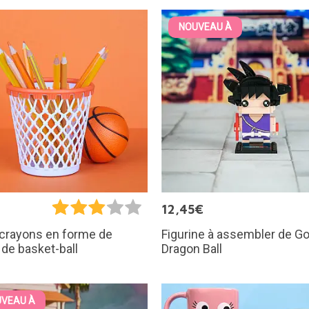
NOUVEAU À
€
12,45€
Figurine à assembler de G
-crayons en forme de
Dragon Ball
 de basket-ball
VEAU À