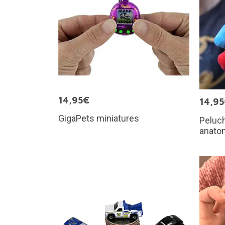
14,95€
14,9
GigaPets miniatures
Peluc
anato