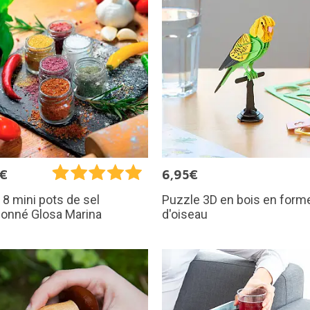
5€
6,95€
Puzzle 3D en bois en form
 8 mini pots de sel
d'oiseau
sonné Glosa Marina