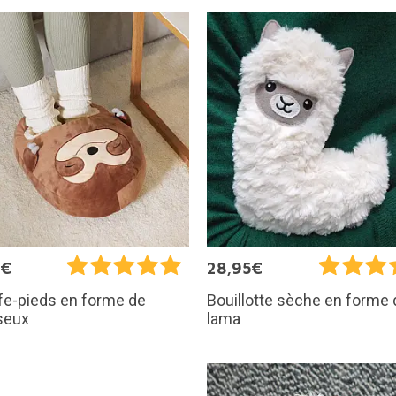
5€
28,95€
fe-pieds en forme de
Bouillotte sèche en forme 
seux
lama