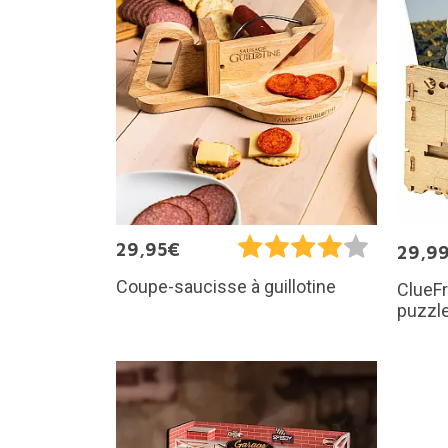
29,95€
29,9
Coupe-saucisse à guillotine
ClueFr
puzzl