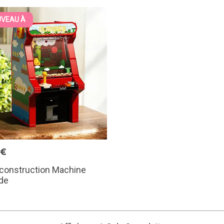
VEAU À
9€
 construction Machine
de