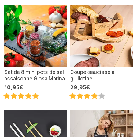
Set de 8 mini pots de sel
Coupe-saucisse à
assaisonné Glosa Marina
guillotine
10,95€
29,95€