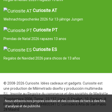
Curiosite AT
Weihnachtsgeschenke 2026 für 13-jährige Jungen
Curiosite PT
Prendas de Natal 2026 rapazes 13 anos
Curiosite ES
Regalos de Navidad 2026 para chicos de 13 años
© 2008-2026 Curiosite. Idées cadeaux et gadgets. Curiosite est
une production de Milimetrado diseño y producción multimedia
S.L.. Inscrite au Registre du commerce et des sociétés de Madrid le
7 septembre 2006. Tome : 23.137. Livre : 0. Feuillet : 10. Section : 8.
Nous utilisons nos propres cookies et des cookies de tiers à des fins
Page : M-414659 CIF : B84800341 C/ Corredera Alta de San Pablo
d'analyse et de publicité.
28 Madrid