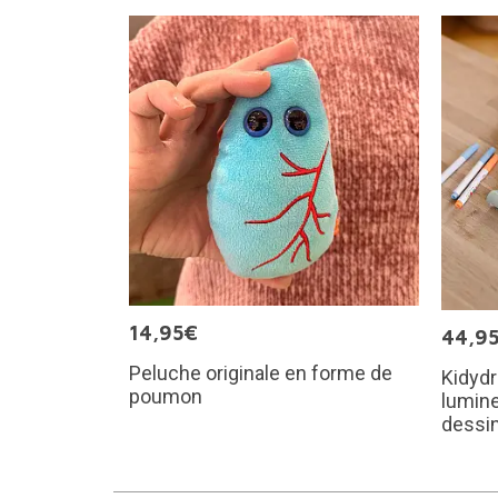
14,95€
44,9
Peluche originale en forme de
Kidydr
poumon
lumine
dessin