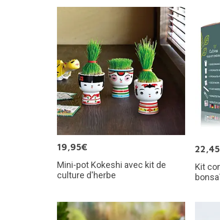
19,95€
22,4
Mini-pot Kokeshi avec kit de
Kit co
culture d'herbe
bonsa