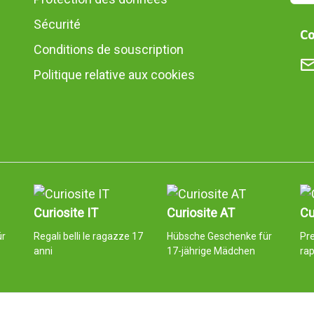
Sécurité
Co
Conditions de souscription
Politique relative aux cookies
Curiosite IT
Curiosite AT
Cu
ür
Regali belli le ragazze 17
Hübsche Geschenke für
Pr
anni
17-jährige Mädchen
rap