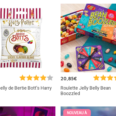
€
20,85€
Belly de Bertie Bott's Harry
Roulette Jelly Belly Bean
Boozzled
NOUVEAU À