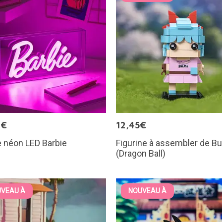
9€
12,45€
 néon LED Barbie
Figurine à assembler de B
(Dragon Ball)
VEAU À
NOUVEAU À