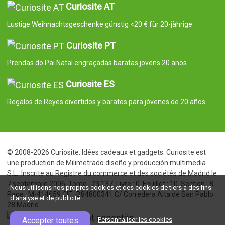
Curiosite AT
Lustige Weihnachtsgeschenke günstig <20 € für 20-jährige
Curiosite PT
Prendas do Pai Natal engraçadas baratas jovens 20 anos
Curiosite ES
Regalos de Reyes divertidos y baratos para jóvenes de 20 años
© 2008-2026 Curiosite. Idées cadeaux et gadgets. Curiosite est
une production de Milimetrado diseño y producción multimedia
S.L.. Inscrite au Registre du commerce et des sociétés de Madrid le
7 septembre 2006. Tome : 23.137. Livre : 0. Feuillet : 10. Section : 8.
Nous utilisons nos propres cookies et des cookies de tiers à des fins
Page : M-414659 CIF : B84800341 C/ Corredera Alta de San Pablo
d'analyse et de publicité.
28 Madrid
Accepter toutes
Personnaliser les cookies