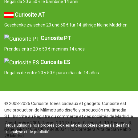
Regali da 20 a 50 € le bambine 14 anni
Curiosite AT
Geschenke zwischen 20 und 50 € für 14-jährige kleine Mädchen
Curiosite PT
Prendas entre 20 e 50 € meninas 14 anos
Curiosite ES
Regalos de entre 20 y 50 € para niñas de 14 años
© 2008-2026 Curiosite. Idées cadeaux et gadgets. Curiosite est
une production de Milimetrado diseño y producción multimedia
S.L.. Inscrite au Registre du commerce et des sociétés de Madrid le
7 septembre 2006. Tome : 23.137. Livre : 0. Feuillet : 10. Section : 8.
Nous utilisons nos propres cookies et des cookies de tiers à des fins
Page : M-414659 CIF : B84800341 C/ Corredera Alta de San Pablo
d'analyse et de publicité.
28 Madrid