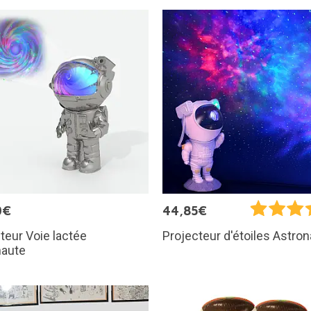
0€
44,85€
teur Voie lactée
Projecteur d'étoiles Astro
naute