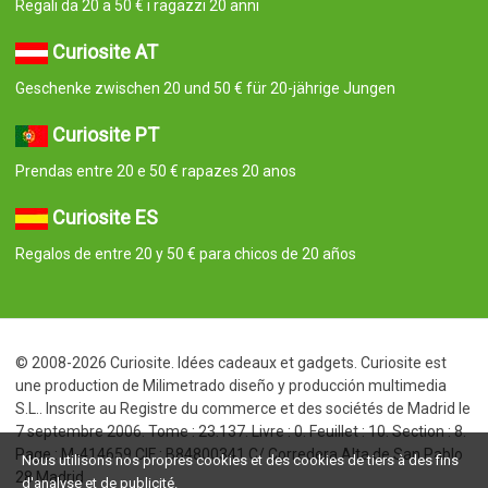
Regali da 20 a 50 € i ragazzi 20 anni
Curiosite AT
Geschenke zwischen 20 und 50 € für 20-jährige Jungen
Curiosite PT
Prendas entre 20 e 50 € rapazes 20 anos
Curiosite ES
Regalos de entre 20 y 50 € para chicos de 20 años
© 2008-2026 Curiosite. Idées cadeaux et gadgets. Curiosite est
une production de Milimetrado diseño y producción multimedia
S.L.. Inscrite au Registre du commerce et des sociétés de Madrid le
7 septembre 2006. Tome : 23.137. Livre : 0. Feuillet : 10. Section : 8.
Page : M-414659 CIF : B84800341 C/ Corredera Alta de San Pablo
Nous utilisons nos propres cookies et des cookies de tiers à des fins
28 Madrid
d'analyse et de publicité.