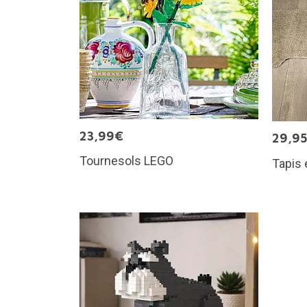
23,99€
29,9
Tournesols LEGO
Tapis 