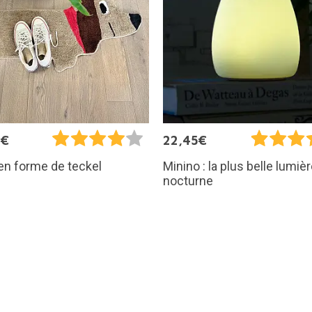
5€
22,45€
en forme de teckel
Minino : la plus belle lumiè
nocturne