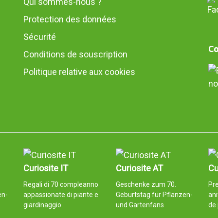
Qui sommes-nous ?
Protection des données
Sécurité
Co
Conditions de souscription
Politique relative aux cookies
no
Curiosite IT
Curiosite AT
Cu
Regali di 70 compleanno
Geschenke zum 70.
Pr
en-
appassionate di piante e
Geburtstag für Pflanzen-
ani
giardinaggio
und Gartenfans
de 