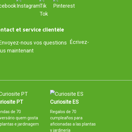
ntact et service clientèle
Écrivez-
us maintenant
riosite PT
Curiosite ES
endas de 70
Regalos de 70
versário quem gosta
cumpleaños para
plantas e jardinagem
aficionadas a las plantas
y jardinería