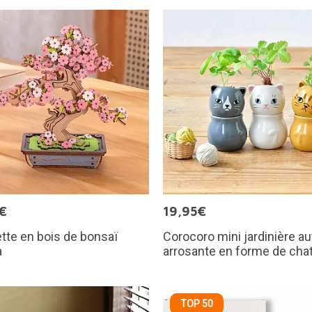
€
19,95€
te en bois de bonsaï
Corocoro mini jardinière au
a
arrosante en forme de cha
TOP 50