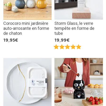
Corocoro mini jardinière
Storm Glass, le verre
auto-arrosante en forme
tempête en forme de
de chaton
tube
19,95€
19,99€