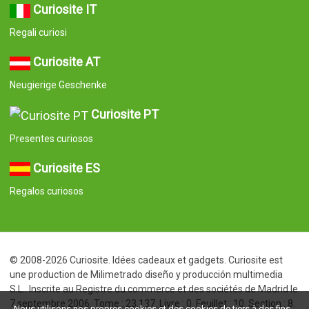
Curiosite IT
Regali curiosi
Curiosite AT
Neugierige Geschenke
Curiosite PT
Presentes curiosos
Curiosite ES
Regalos curiosos
© 2008-2026 Curiosite. Idées cadeaux et gadgets. Curiosite est
une production de Milimetrado diseño y producción multimedia
S.L.. Inscrite au Registre du commerce et des sociétés de Madrid le
7 septembre 2006. Tome : 23.137. Livre : 0. Feuillet : 10. Section : 8.
Nous utilisons nos propres cookies et des cookies de tiers à des fins