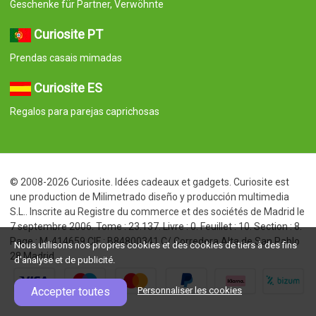
Geschenke für Partner, Verwöhnte
Curiosite PT
Prendas casais mimadas
Curiosite ES
Regalos para parejas caprichosas
© 2008-2026 Curiosite. Idées cadeaux et gadgets. Curiosite est
une production de Milimetrado diseño y producción multimedia
S.L.. Inscrite au Registre du commerce et des sociétés de Madrid le
7 septembre 2006. Tome : 23.137. Livre : 0. Feuillet : 10. Section : 8.
Page : M-414659 CIF : B84800341 C/ Corredera Alta de San Pablo
Nous utilisons nos propres cookies et des cookies de tiers à des fins
28 Madrid
d'analyse et de publicité.
Accepter toutes
Personnaliser les cookies