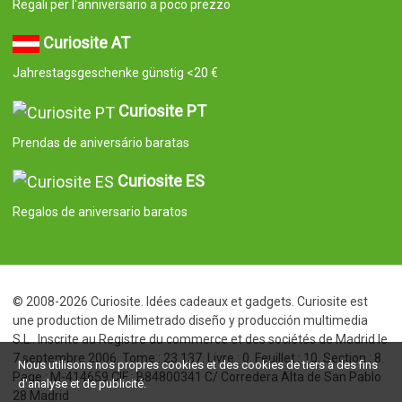
Regali per l'anniversario a poco prezzo
Curiosite AT
Jahrestagsgeschenke günstig <20 €
Curiosite PT
Prendas de aniversário baratas
Curiosite ES
Regalos de aniversario baratos
© 2008-2026 Curiosite. Idées cadeaux et gadgets. Curiosite est
une production de Milimetrado diseño y producción multimedia
S.L.. Inscrite au Registre du commerce et des sociétés de Madrid le
7 septembre 2006. Tome : 23.137. Livre : 0. Feuillet : 10. Section : 8.
Nous utilisons nos propres cookies et des cookies de tiers à des fins
Page : M-414659 CIF : B84800341 C/ Corredera Alta de San Pablo
d'analyse et de publicité.
28 Madrid