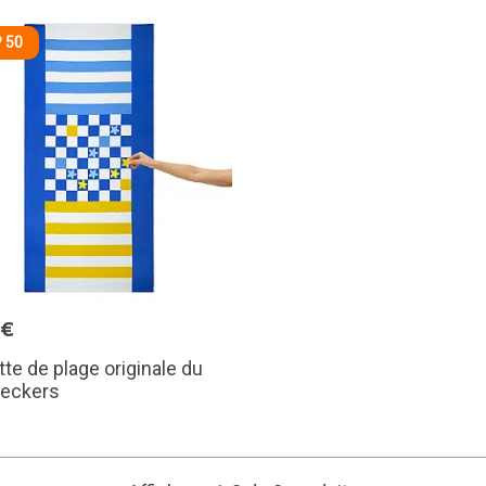
 50
5€
tte de plage originale du
heckers