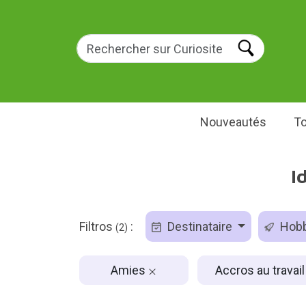
Nouveautés
To
I
Filtros
:
Destinataire
Hob
(2)
Amies
Accros au travai