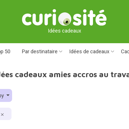
Idées cadeaux
p 50
Par destinataire
Idées de cadeaux
Cad
dées cadeaux amies accros au trava
by
l