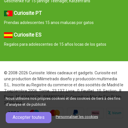
Geschenke für 15-jährige Teenager, Katzenfans
Curiosite PT
Prendas adolescentes 15 anos malucas por gatos
Curiosite ES
Regalos para adolescentes de 15 años locas de los gatos
© 2008-2026 Curiosite. Idées cadeaux et gadgets. Curiosite est
une production de Milimetrado diseño y producción multimedia
S.L.. Inscrite au Registre du commerce et des sociétés de Madrid le
7 septembre 2006. Tome : 23.137. Livre : 0. Feuillet : 10. Section : 8.
Page : M-414659 CIF : B84800341 C/ Corredera Alta de San Pablo
Nous utilisons nos propres cookies et des cookies de tiers à des fins
28 Madrid
d'analyse et de publicité.
Accepter toutes
Personnaliser les cookies