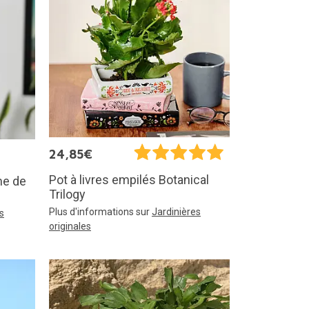
24,85€
Pot à livres empilés Botanical
me de
Trilogy
Plus d'informations sur
Jardinières
s
originales