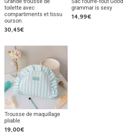
Grande trousse de
Sac fourre-tout Good
toilette avec
grammar is sexy
compartiments et tissu
14,99€
ourson
30,45€
Trousse de maquillage
pliable
19,00€