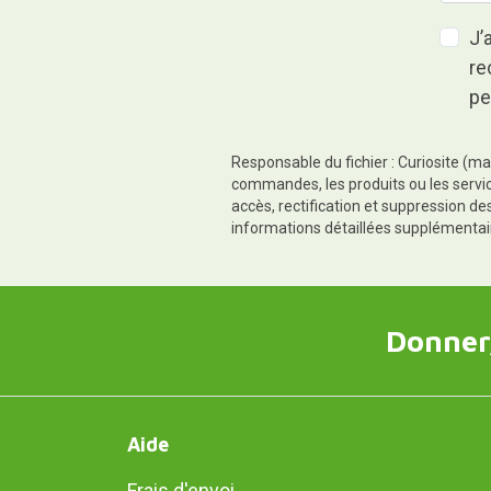
J’
re
pe
Responsable du fichier : Curiosite (ma
commandes, les produits ou les servic
accès, rectification et suppression d
informations détaillées supplémentai
Donner,
Aide
Frais d'envoi