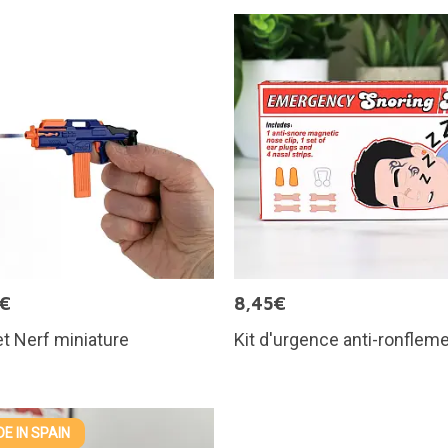
5€
8,45€
et Nerf miniature
Kit d'urgence anti-ronflem
E IN SPAIN