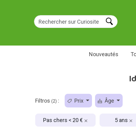
Nouveautés
To
I
Filtros
:
Prix
Âge
(2)
Pas chers < 20 €
5 ans