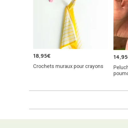
18,95€
14,9
Crochets muraux pour crayons
Peluch
poum